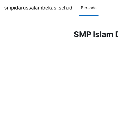
Lewati ke konten utama
smpidarussalambekasi.sch.id
Beranda
SMP Islam 